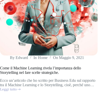
By
Edward
In
Home
On
Maggio 9, 2021
Come il Machine Learning rivela l’importanza dello
Storytelling nel fare scelte strategiche.
Ecco un’articolo che ho scritto per Business Edu sul rapporto
tra il Machine Learning e lo Storytelling, cioè, perché uno…
Leggi tutto
Come
il
Machine
Learning
rivela