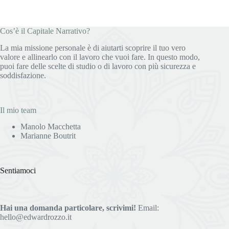
l’importanza
dello
Storytelling
nel
Cos’è il Capitale Narrativo?
fare
scelte
La mia missione personale è di aiutarti scoprire il tuo vero
strategiche.
valore e allinearlo con il lavoro che vuoi fare. In questo modo,
puoi fare delle scelte di studio o di lavoro con più sicurezza e
soddisfazione.
Il mio team
Manolo Macchetta
Marianne Boutrit
Sentiamoci
Hai una domanda particolare, scrivimi!
Email:
hello@edwardrozzo.it