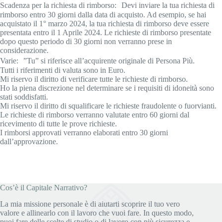
Scadenza per la richiesta di rimborso: Devi inviare la tua richiesta di
rimborso entro 30 giorni dalla data di acquisto. Ad esempio, se hai
acquistato il 1° marzo 2024, la tua richiesta di rimborso deve essere
presentata entro il 1 Aprile 2024. Le richieste di rimborso presentate
dopo questo periodo di 30 giorni non verranno prese in
considerazione.
Varie: ”Tu” si riferisce all’acquirente originale di Persona Più.
Tutti i riferimenti di valuta sono in Euro.
Mi riservo il diritto di verificare tutte le richieste di rimborso.
Ho la piena discrezione nel determinare se i requisiti di idoneità sono
stati soddisfatti.
Mi riservo il diritto di squalificare le richieste fraudolente o fuorvianti.
Le richieste di rimborso verranno valutate entro 60 giorni dal
ricevimento di tutte le prove richieste.
I rimborsi approvati verranno elaborati entro 30 giorni
dall’approvazione.
Cos’è il Capitale Narrativo?
La mia missione personale è di aiutarti scoprire il tuo vero
valore e allinearlo con il lavoro che vuoi fare. In questo modo,
puoi fare delle scelte di studio o di lavoro con più sicurezza e