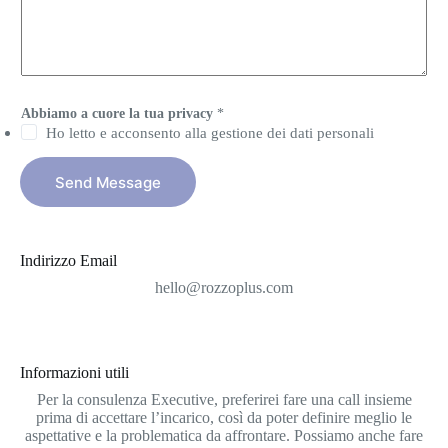
M
e
s
s
a
g
Abbiamo a cuore la tua privacy
*
e
Ho letto e acconsento alla gestione dei dati personali
*
Send Message
Indirizzo Email
hello@rozzoplus.com
Informazioni utili
Per la consulenza Executive, preferirei fare una call insieme
prima di accettare l’incarico, così da poter definire meglio le
aspettative e la problematica da affrontare. Possiamo anche fare